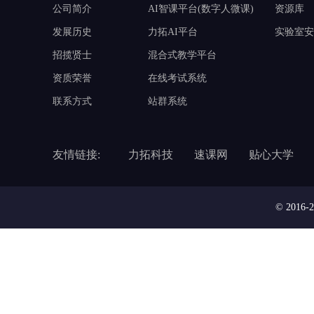
公司简介
AI智课平台(数字人微课)
资源库
发展历史
力拓AI平台
实验室安
招揽贤士
混合式教学平台
资质荣誉
在线考试系统
联系方式
站群系统
友情链接:
力拓科技
速课网
贴心大学
© 201